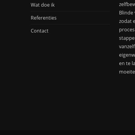
zelfbe
Wat doe ik
Blinde 
Referenties
zodat e
proces
Contact
stappen
vanzel
eigenw
en te l
moeite 