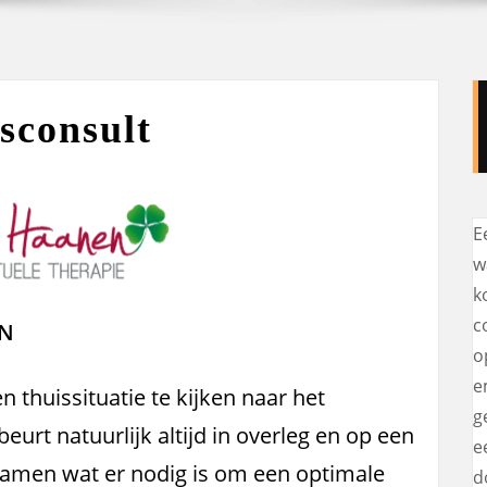
sconsult
E
w
k
c
EN
o
e
en thuissituatie te kijken naar het
g
eurt natuurlijk altijd in overleg en op een
e
 samen wat er nodig is om een optimale
d