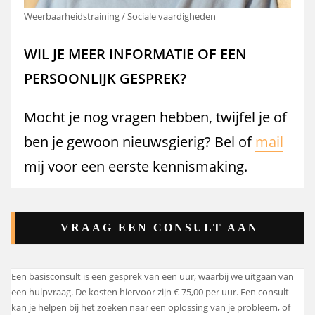
Weerbaarheidstraining / Sociale vaardigheden
WIL JE MEER INFORMATIE OF EEN
PERSOONLIJK GESPREK?
Mocht je nog vragen hebben, twijfel je of
ben je gewoon nieuwsgierig? Bel of
mail
mij voor een eerste kennismaking.
VRAAG EEN CONSULT AAN
Een basisconsult is een gesprek van een uur, waarbij we uitgaan van
een hulpvraag. De kosten hiervoor zijn € 75,00 per uur. Een consult
kan je helpen bij het zoeken naar een oplossing van je probleem, of